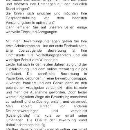
und möchten Ihre Unterlagen auf den aktuellen
Stand bringen?
Sie fühlen sich unsicher und möchten Ihre
Gesprächsführung vor dem nächsten
Vorstellungstermin optimieren?
Dann erhalten Sie auf unseren Seiten einige
wertvolle Tipps und Anregungen.
Mit Ihren Bewerbungsunterlagen geben Sie Ihre
erste Arbeitsprobe ab. Und der erste Eindruck zählt.
Eine überzeugende Bewerbung ist Ihre
Eintrittskarte fürs Vorstellungsgespräch und ein
wichtiger Schritt zum Wunschjob.
Leider hat sich in den letzten Jahren aufgrund der
Digitalisierung und dem online recruiting einiges
verändert. Die schriftliche Bewerbung in
Papierform, gebunden in eine Bewerbungsmappe,
kuvertiert, frankiert und das Ganze dann an den
potentiellen Arbeitgeber verschickt - dies ist mehr
und mehr die Ausnahme geworden. Doch leider
wird auf digitalem Wege die Bewerbung manchmal
zu schnell und unüberlegt erstellt und versendet.
Man kopiert einfach von anderen
Stellenbewerbungen und verschickt
(kostengünstig) mal kurz per email seine
Unterlagen. Die Qualität der Bewerbung leidet
dabei jedoch sehr häufig.
Für Ihre Bewerbung gilt - egal ob online, per Email