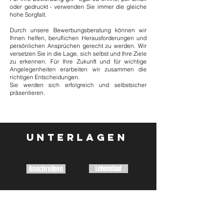
oder gedruckt - verwenden Sie immer die gleiche
hohe Sorgfalt.
Durch unsere Bewerbungsberatung können wir
Ihnen helfen, beruflichen Herausforderungen und
persönlichen Ansprüchen gerecht zu werden. Wir
versetzen Sie in die Lage, sich selbst und Ihre Ziele
zu erkennen. Für Ihre Zukunft und für wichtige
Angelegenheiten erarbeiten wir zusammen die
richtigen Entscheidungen.
Sie werden sich erfolgreich und selbstsicher
präsentieren.
UNTERLAGEN
Lebenslauf
Anschreiben