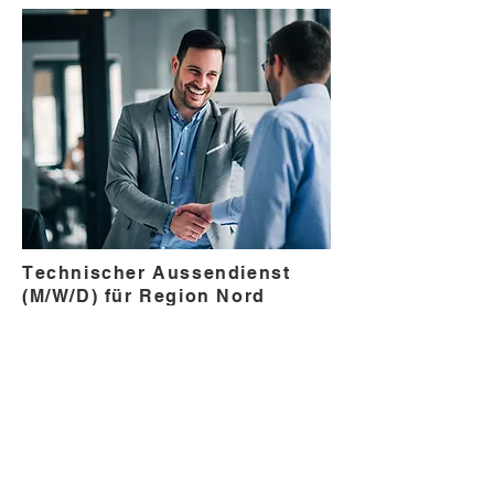
Technischer Aussendienst
(M/W/D) für Region Nord
Unser Mandant ist seit Jahrzehnten
zuverlässiger Lieferant für chemische
Spezialprodukte. Sein tägliches Handeln
beruht auf den Werten der
Firmengeschichte. Die
Unternehmenswerte bilden die Grundlage
für sein Handeln und legen gleichzeitig
den Grundstein für die Weiterentwicklung